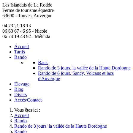
Les Islandais de La Rodde
précédente
précédent
suivante
suivant
Ferme de tourisme équestre
63690 - Tauves, Auvergne
04 73 21 18 13
06 63 67 46 95
- Nicole
06 74 19 43 92
- Mélinda
Accueil
Tarifs
Rando
Back
Rando de 3 jours, la vallée de la Haute Dordogne
Rando de 6 jours, Sancy, Volcans et lacs
d'Auvergne
Elevage
Blog
Divers
Accès/Contact
Vous êtes ici :
Accueil
Rando
Rando de 3 jours, la vallée de la Haute Dordogne
Rando